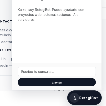
Kaixo, soy RetegiBot. Puedo ayudarte con
proyectos web, automatizaciones, IA o
servidores.
NTACTO
eas o colaboraciones? Escríbeme desde el
mulario.
a contacto →
RFILES SOCIALES
tHub — próximamente
nkedIn — próximamente
Tu mensaje
Enviar
Hecho con Django y mucho ☕.
RetegiBot