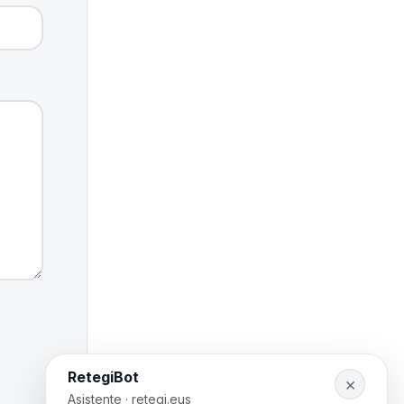
RetegiBot
×
Asistente · retegi.eus