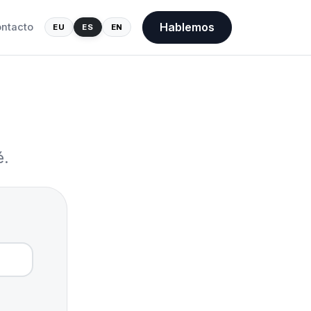
Hablemos
ntacto
EU
ES
EN
é.